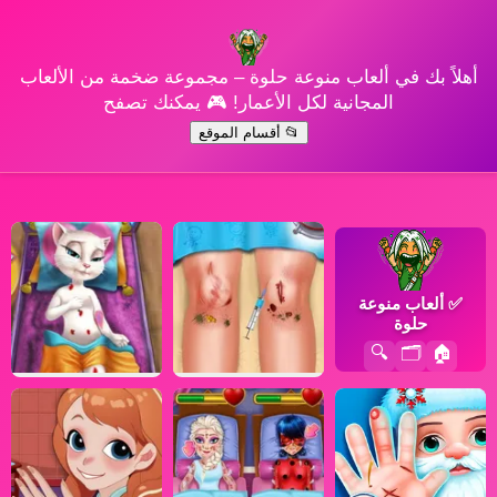
أهلاً بك في ألعاب منوعة حلوة – مجموعة ضخمة من الألعاب
المجانية لكل الأعمار! 🎮 يمكنك تصفح
📂 أقسام الموقع
✅
ألعاب منوعة
حلوة
🔍
🗂️
🏠