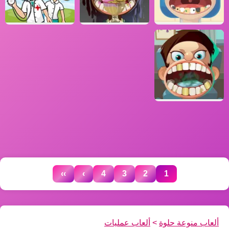
››
›
4
3
2
1
ألعاب منوعة حلوة
>
ألعاب عمليات