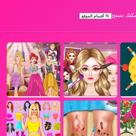
يمكنك تصفح
📂 أقسام الموقع