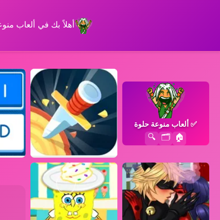
أهلاً بك في ألعاب من
✅
ألعاب منوعة حلوة
🔍
🗂️
🏠