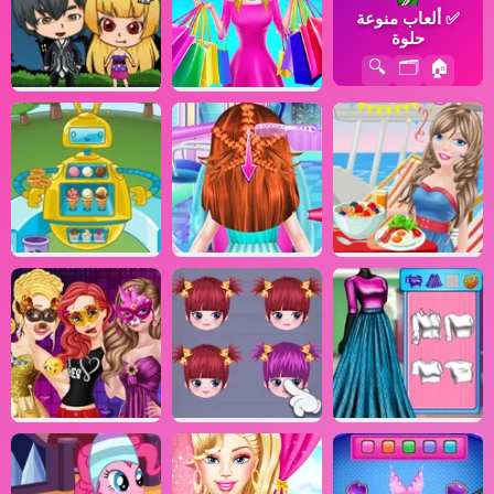
✅
ألعاب منوعة
حلوة
🔍
🗂️
🏠