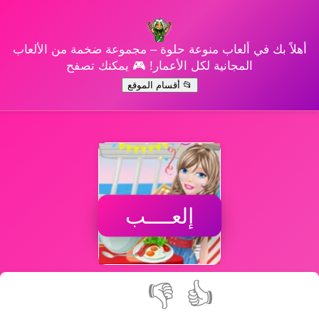
أهلاً بك في ألعاب منوعة حلوة – مجموعة ضخمة من الألعاب
المجانية لكل الأعمار! 🎮 يمكنك تصفح
📂 أقسام الموقع
إلعــــب
👎
👍