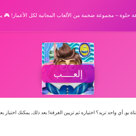
وعة حلوة – مجموعة ضخمة من الألعاب المجانية لكل الأعمار! 🎮 
إلعــــب
 بو, أي واحد تريد؟ اختياره ثم تزيين الغرفة! بعد ذلك, يمكنك اختيار ب