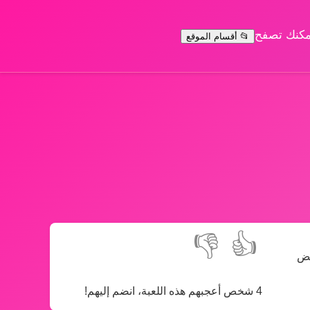
يمكنك تصفح
📂 أقسام الموقع
👎
👍
عض
4 شخص أعجبهم هذه اللعبة، انضم إليهم!