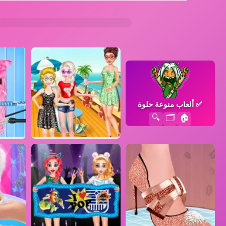
✅
ألعاب منوعة حلوة
🔍
🗂️
🏠