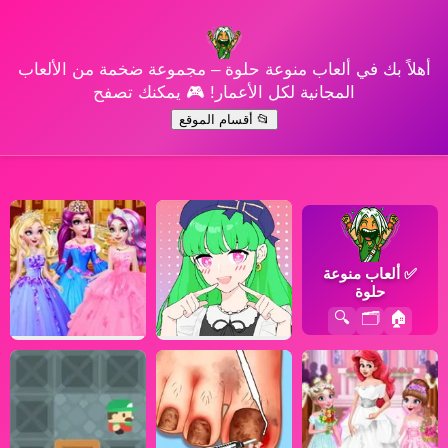
أهلاً بك في ألعاب منوعة حلوة – مجموعة ضخمة من الألعاب
المجانية لكل الأعمار! 🎮 يمكنك تصفح
📂 أقسام الموقع
✅
ألعاب منوعة
حلوة
🔍
🗂️
🏠