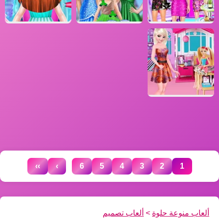
...
››
›
6
5
4
3
2
1
ألعاب منوعة حلوة
>
ألعاب تصميم