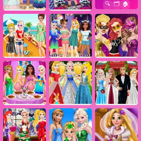
🔍
🗂️
🏠