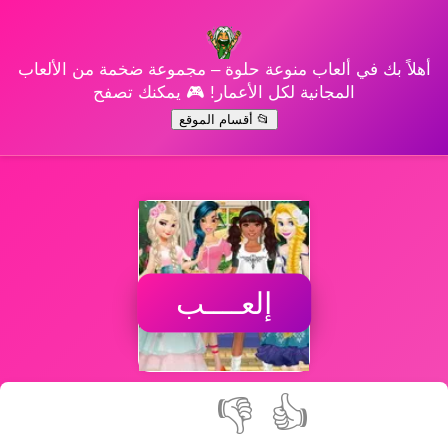
أهلاً بك في ألعاب منوعة حلوة – مجموعة ضخمة من الألعاب
المجانية لكل الأعمار! 🎮 يمكنك تصفح
📂 أقسام الموقع
إلعــــب
👎
👍