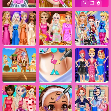
🔍
🗂️
🏠