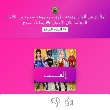
أهلاً بك في ألعاب منوعة حلوة – مجموعة ضخمة من الألعاب
المجانية لكل الأعمار! 🎮 يمكنك تصفح
📂 أقسام الموقع
إلعــــب
👎
👍