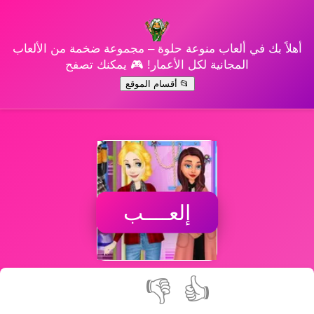
أهلاً بك في ألعاب منوعة حلوة – مجموعة ضخمة من الألعاب
المجانية لكل الأعمار! 🎮 يمكنك تصفح
📂 أقسام الموقع
إلعــــب
👎
👍