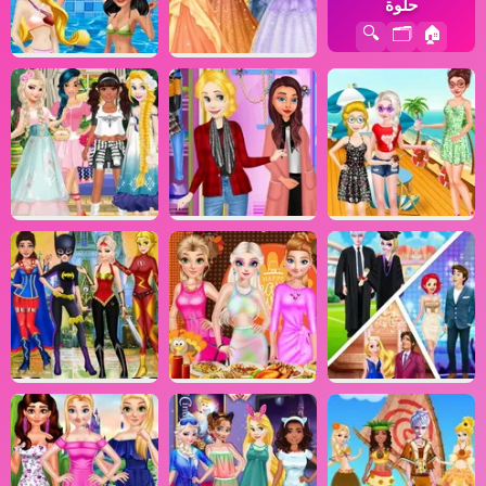
حلوة
🔍
🗂️
🏠