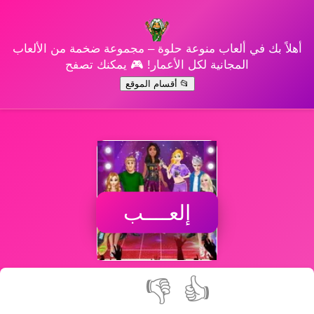
أهلاً بك في ألعاب منوعة حلوة – مجموعة ضخمة من الألعاب
المجانية لكل الأعمار! 🎮 يمكنك تصفح
📂 أقسام الموقع
إلعــــب
👎
👍