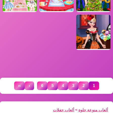
...
››
›
6
5
4
3
2
1
ألعاب منوعة حلوة
>
ألعاب حفلات