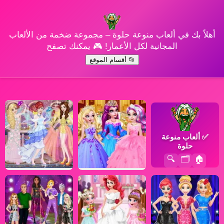
أهلاً بك في ألعاب منوعة حلوة – مجموعة ضخمة من الألعاب
المجانية لكل الأعمار! 🎮 يمكنك تصفح
📂 أقسام الموقع
✅
ألعاب منوعة
حلوة
🔍
🗂️
🏠