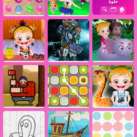
حلوة
🔍
🗂️
🏠