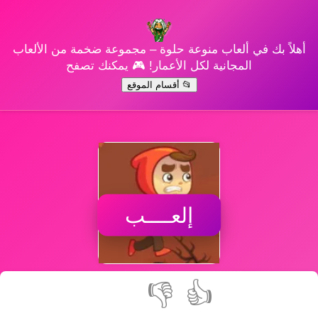
أهلاً بك في ألعاب منوعة حلوة – مجموعة ضخمة من الألعاب
المجانية لكل الأعمار! 🎮 يمكنك تصفح
📂 أقسام الموقع
إلعــــب
👎
👍