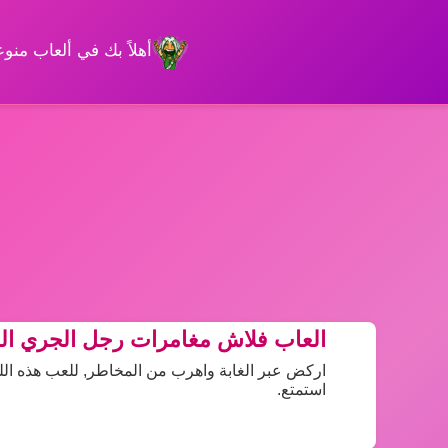
أهلاً بك في ألعاب من
العاب فلاش مغامرات رجل الجري ال
اركض عبر الغابة واهرب من المخاطر, للعب هذه الل
استمتع.