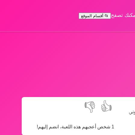
يمكنك تصفح
📂 أقسام الموقع
👎
👍
ر,
1 شخص أعجبهم هذه اللعبة، انضم إليهم!