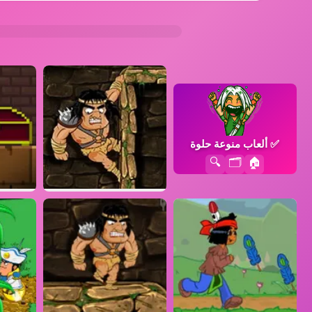
✅
ألعاب منوعة حلوة
🔍
🗂️
🏠