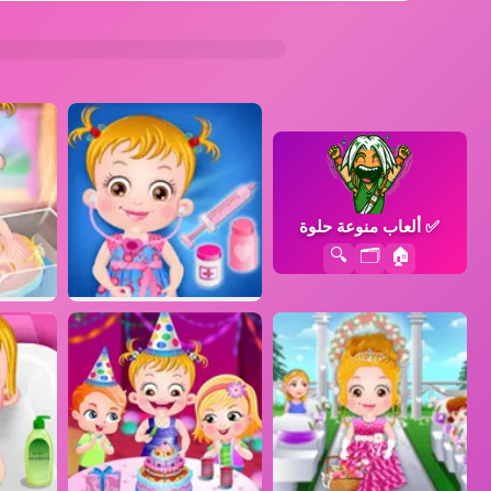
✅
ألعاب منوعة حلوة
🔍
🗂️
🏠