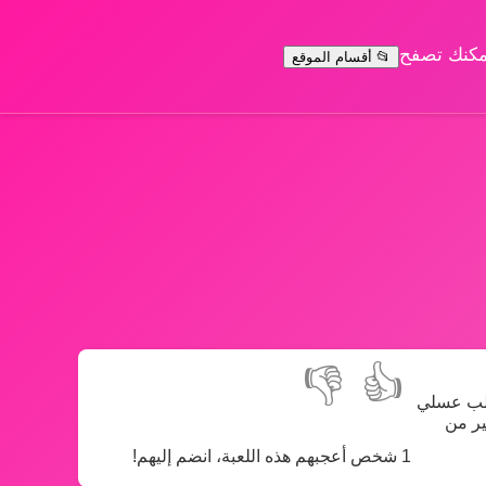
يمكنك تصفح
📂 أقسام الموقع
👎
👍
جلب عسلي
ير من
1 شخص أعجبهم هذه اللعبة، انضم إليهم!