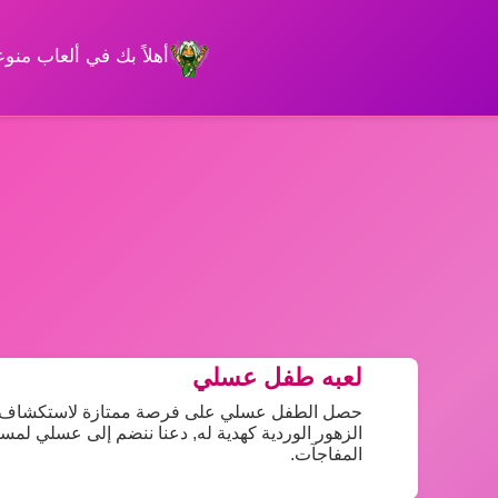
أهلاً بك في ألعاب من
لعبه طفل عسلي
حصل الطفل عسلي على فرصة ممتازة لاستكشاف دنيا
الزهور الوردية كهدية له, دعنا ننضم إلى عسلي لم
المفاجآت.