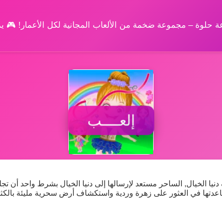
وعة حلوة – مجموعة ضخمة من الألعاب المجانية لكل الأعمار! 🎮 
إلعــــب
 الخيال, الساحر مستعد لإرسالها إلى دنيا الخيال بشرط واحد أن ت
ساعدتها في العثور على زهرة وردية واستكشاف أرض سحرية مليئة بالكث