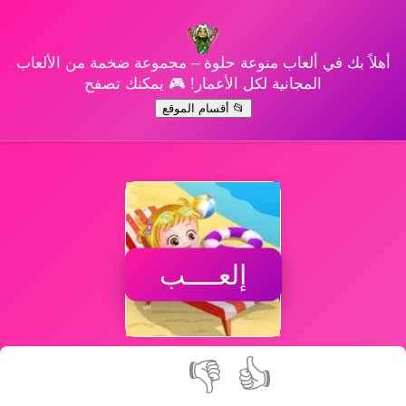
أهلاً بك في ألعاب منوعة حلوة – مجموعة ضخمة من الألعاب
المجانية لكل الأعمار! 🎮 يمكنك تصفح
📂 أقسام الموقع
إلعــــب
👎
👍