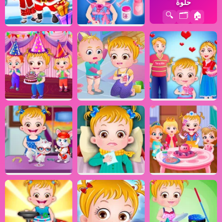
حلوة
🔍
🗂️
🏠