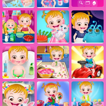
🔍
🗂️
🏠