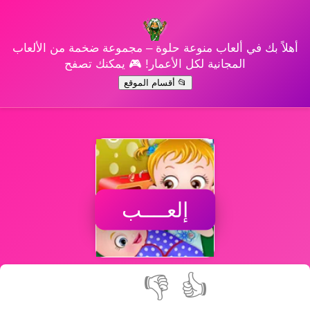
أهلاً بك في ألعاب منوعة حلوة – مجموعة ضخمة من الألعاب
المجانية لكل الأعمار! 🎮 يمكنك تصفح
📂 أقسام الموقع
إلعــــب
👎
👍