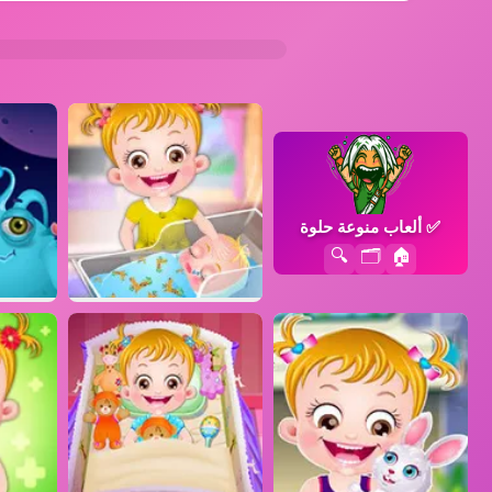
✅
ألعاب منوعة حلوة
🔍
🗂️
🏠