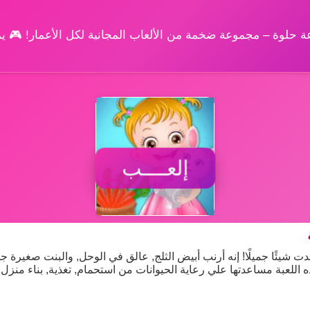
وعة حلوة – مجموعة ضخمة من الألعاب المجانية لكل الأعمار! 🎮 
إلعــــب
لدخول منزلها, وجدت شيئًا جميلًا! إنه أرنب أبيض الثلج, عالق في الوحل, والبنت صغيرة ج
اللعبة مساعدتها علي رعاية الحيوانات من استحمام, تغذية, بناء منزل 