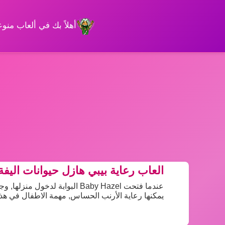
أهلاً بك في ألعاب من
العاب رعاية بيبي هازل حيوانات اليفة
عندما فتحت Baby Hazel البوابة 
يمكنها رعاية الأرنب الحساس, مهمة الاطفال في هذه 