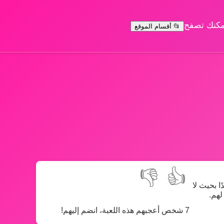
يمكنك تصفح
📂 أقسام الموقع
👎
👍
دًا بحيث لا
لهم.
7 شخص أعجبهم هذه اللعبة، انضم إليهم!