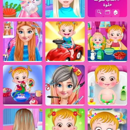
حلوة
🔍
🗂️
🏠