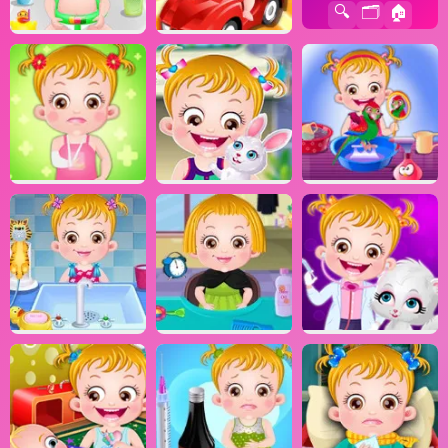
🔍
🗂️
🏠