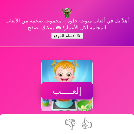
أهلاً بك في ألعاب منوعة حلوة – مجموعة ضخمة من الألعاب
المجانية لكل الأعمار! 🎮 يمكنك تصفح
📂 أقسام الموقع
إلعــــب
👎
👍