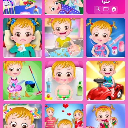
حلوة
🔍
🗂️
🏠