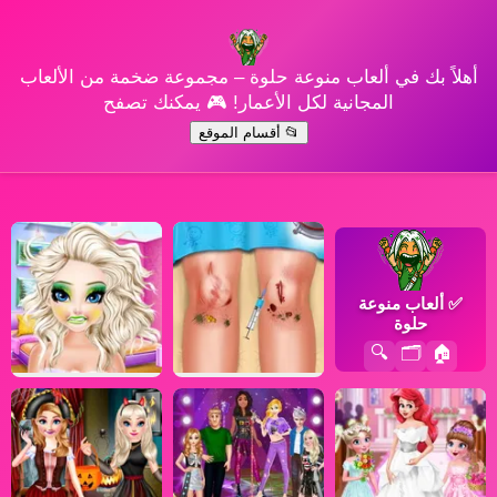
أهلاً بك في ألعاب منوعة حلوة – مجموعة ضخمة من الألعاب
المجانية لكل الأعمار! 🎮 يمكنك تصفح
📂 أقسام الموقع
✅
ألعاب منوعة
حلوة
🔍
🗂️
🏠