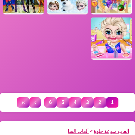
...
››
›
6
5
4
3
2
1
ألعاب منوعة حلوة
>
ألعاب السا