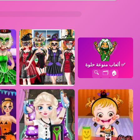
✅
ألعاب منوعة حلوة
🔍
🗂️
🏠