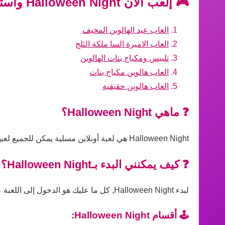
🎮 إلعب الآن Halloween Night واستمتع بأفضل الألعاب الأخرى!
العاب عيد الهالوين المخيف
العاب الاميرة السا ملكة الثلج
تلبيس ومكياج بنات الهالوين
العاب هالوين مكياج بنات
العاب هالوين حقيقية
❓ ماهي Halloween Night؟
Halloween Night هي لعبة أونلاين مسلية يمكن للجميع لعبها مباشرة عبر المتصفح بدون تحميل، مناسبة لجميع الأعمار ومستويات المهارة.
❓ كيف يمكنني البدء بـHalloween Night؟
لبدء Halloween Night, كل ما عليك هو الدخول إلى اللعبة على الموقع والضغط على زر التشغيل، ثم اتباع التعليمات داخل اللعبة للبدء في اللعب فورًا.
🕹️ أقسام Halloween Night: