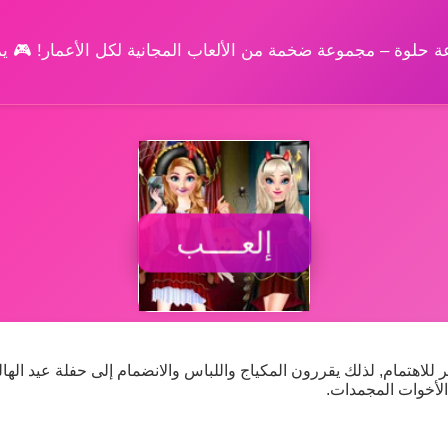
وعة حلوة – مجموعة ضخمة من الألعاب المجانية لكل الأعمار! 🎮 
إلعــــب
 للاهتمام, لذلك يقررون المكياج واللباس والانضمام إلى حفلة عيد الهال
الأخوات المجمدات.