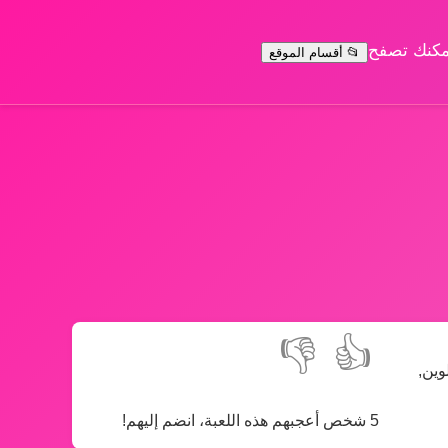
يمكنك تصفح
📂 أقسام الموقع
👎
👍
وين,
5 شخص أعجبهم هذه اللعبة، انضم إليهم!