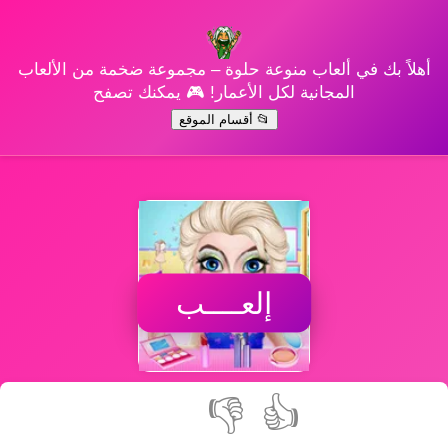
أهلاً بك في ألعاب منوعة حلوة – مجموعة ضخمة من الألعاب
المجانية لكل الأعمار! 🎮 يمكنك تصفح
📂 أقسام الموقع
إلعــــب
👎
👍