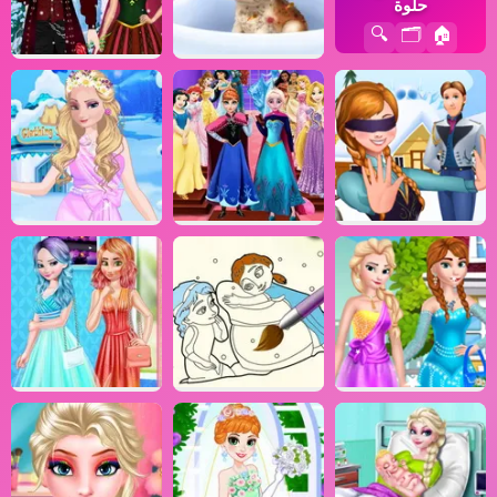
حلوة
🔍
🗂️
🏠