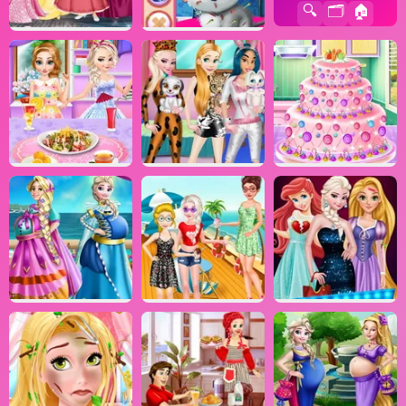
🔍
🗂️
🏠