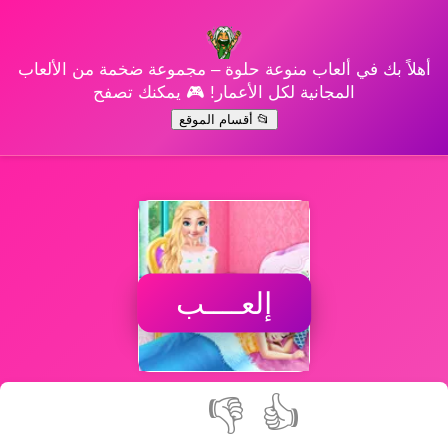
أهلاً بك في ألعاب منوعة حلوة – مجموعة ضخمة من الألعاب
المجانية لكل الأعمار! 🎮 يمكنك تصفح
📂 أقسام الموقع
إلعــــب
👎
👍