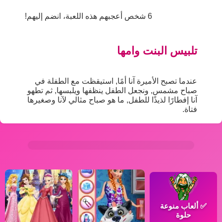
6 شخص أعجبهم هذه اللعبة، انضم إليهم!
تلبيس البنت وامها
عندما تصبح الأميرة آنا أمًا, استيقظت مع الطفلة في
صباح مشمس, ونجعل الطفل ينظفها ويلبسها, ثم تطهو
آنا إفطارًا لذيذًا للطفل, ما هو صباح مثالي لآنا وصغيرها
فتاة.
✅
ألعاب منوعة
حلوة