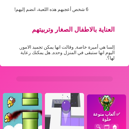
6 شخص أعجبهم هذه اللعبة، انضم إليهم!
العناية بالاطفال الصغار وتربيتهم
إلسا هي أميرة خاصة, وقالت انها يمكن تجميد الامور,
اليوم انها ستبقى في المنزل وحده, هل يمكنك رعاية
لها؟.
✅
ألعاب منوعة
حلوة
🔍
🗂️
🏠