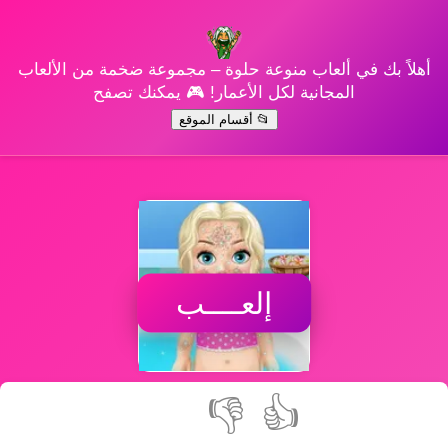
أهلاً بك في ألعاب منوعة حلوة – مجموعة ضخمة من الألعاب
المجانية لكل الأعمار! 🎮 يمكنك تصفح
📂 أقسام الموقع
إلعــــب
👎
👍