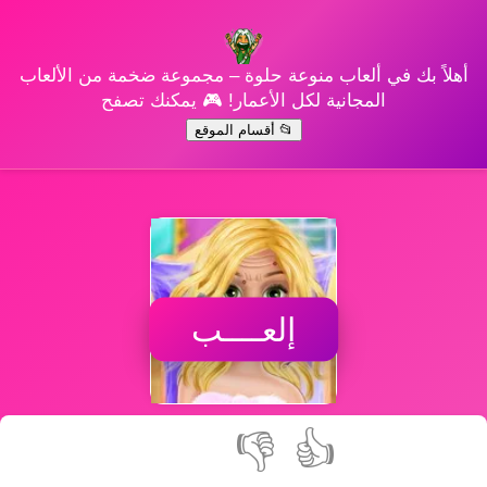
أهلاً بك في ألعاب منوعة حلوة – مجموعة ضخمة من الألعاب
المجانية لكل الأعمار! 🎮 يمكنك تصفح
📂 أقسام الموقع
إلعــــب
👎
👍