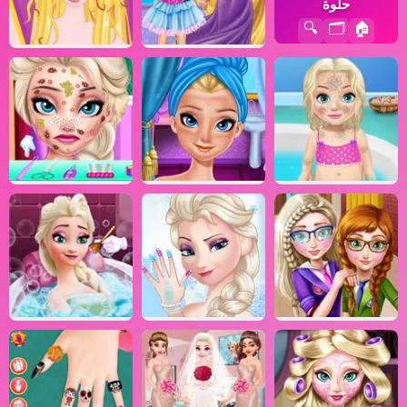
حلوة
🔍
🗂️
🏠