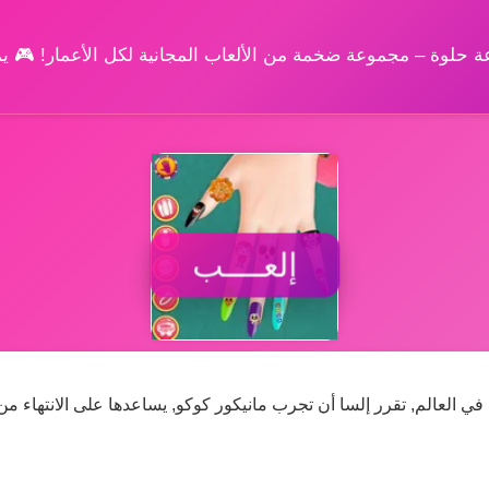
وعة حلوة – مجموعة ضخمة من الألعاب المجانية لكل الأعمار! 🎮 
إلعــــب
ي العالم, تقرر إلسا أن تجرب مانيكور كوكو, يساعدها على الانتهاء من 