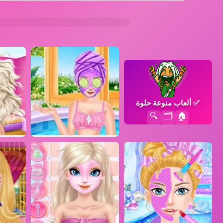
✅
ألعاب منوعة حلوة
🔍
🗂️
🏠