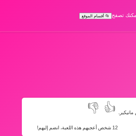
يمكنك تصفح
📂 أقسام الموقع
👎
👍
مانيكير.
12 شخص أعجبهم هذه اللعبة، انضم إليهم!