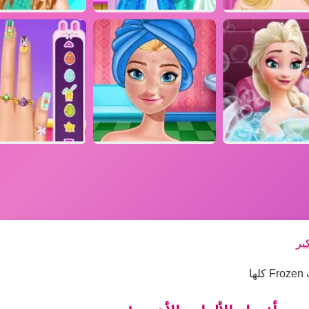
كير
ا