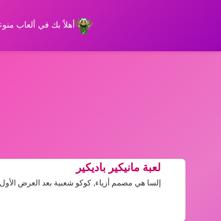
أهلاً بك في ألعاب من
لعبة مانيكير باديكير
إلسا هي مصمم أزياء, كوكو شعبية بعد العرض الأول ف