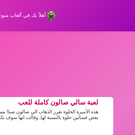
أهلاً بك في ألعاب من
لعبة سالي صالون كاملة للعب
هذه الأميرة الحلوة تقرر الذهاب الي صالون صبا! مسا
بعض فساتين حلوة بالنسبة لها, وقالت انها سوف تك