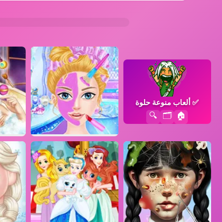
✅
ألعاب منوعة حلوة
🔍
🗂️
🏠