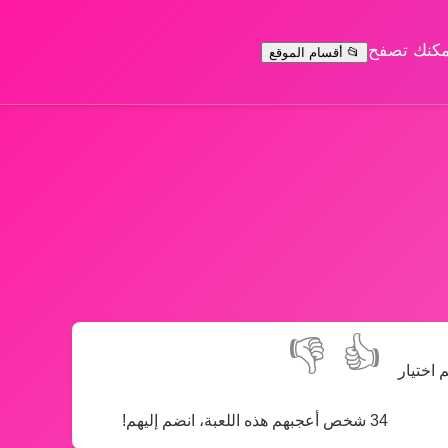
يمكنك تصفح
📂 أقسام الموقع
👎
👍
 اختيار
34 شخص أعجبهم هذه اللعبة، انضم إليهم!