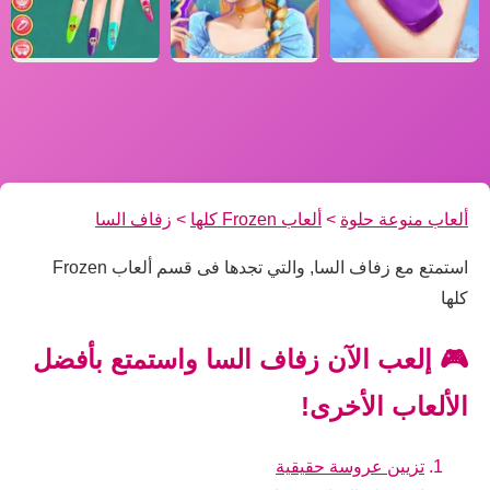
ألعاب منوعة حلوة
>
ألعاب Frozen كلها
>
زفاف السا
استمتع مع زفاف السا, والتي تجدها فى قسم ألعاب Frozen
كلها
🎮 إلعب الآن زفاف السا واستمتع بأفضل
الألعاب الأخرى!
تزيين عروسة حقيقية