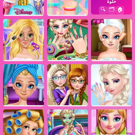
حلوة
🔍
🗂️
🏠