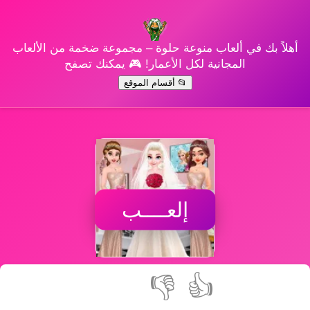
أهلاً بك في ألعاب منوعة حلوة – مجموعة ضخمة من الألعاب
المجانية لكل الأعمار! 🎮 يمكنك تصفح
📂 أقسام الموقع
إلعــــب
👎
👍