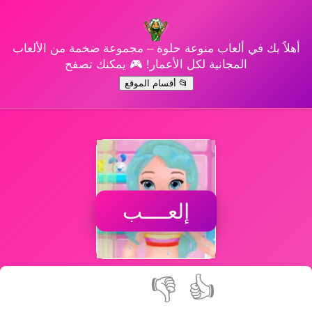
أهلاً بك في ألعاب منوعة حلوة – مجموعة ضخمة من الألعاب
المجانية لكل الأعمار! 🎮 يمكنك تصفح
📂 أقسام الموقع
إلعــــب
👎
👍