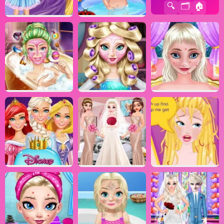
🔍
🗂️
🏠