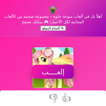
أهلاً بك في ألعاب منوعة حلوة – مجموعة ضخمة من الألعاب
المجانية لكل الأعمار! 🎮 يمكنك تصفح
📂 أقسام الموقع
إلعــــب
👎
👍