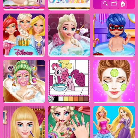
🔍
🗂️
🏠