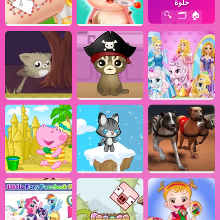
حلوة
🔍
🗂️
🏠