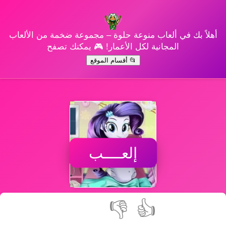
أهلاً بك في ألعاب منوعة حلوة – مجموعة ضخمة من الألعاب
المجانية لكل الأعمار! 🎮 يمكنك تصفح
📂 أقسام الموقع
إلعــــب
👎
👍