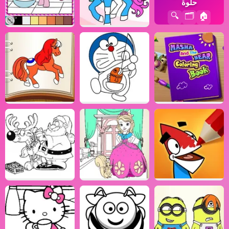
حلوة
🔍
🗂️
🏠