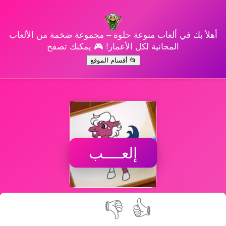
أهلاً بك في ألعاب منوعة حلوة – مجموعة ضخمة من الألعاب
المجانية لكل الأعمار! 🎮 يمكنك تصفح
📂 أقسام الموقع
إلعــــب
👎
👍