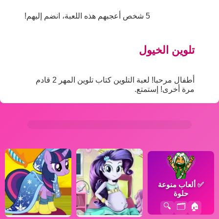
5 شخص أعجبهم هذه اللعبة، انضم إليهم!
تلوين الخيول
أطفال مرحبا! لعبة التلوين كتاب تلوين المهر 2 قادم
مرة أخرى! إستمتع.
✅
ألعاب منوعة
حلوة
🔍
🗂️
🏠