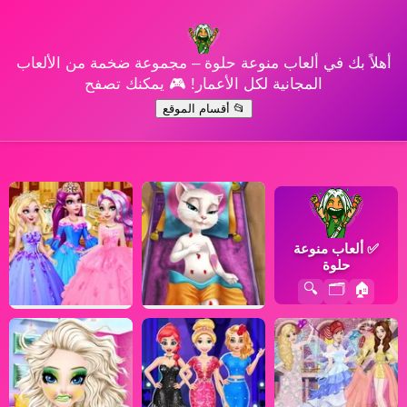
أهلاً بك في ألعاب منوعة حلوة – مجموعة ضخمة من الألعاب
المجانية لكل الأعمار! 🎮 يمكنك تصفح
📂 أقسام الموقع
✅
ألعاب منوعة
حلوة
🔍
🗂️
🏠