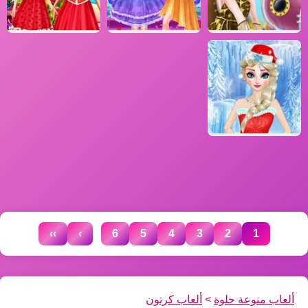
...
››
›
6
5
4
3
2
1
ألعاب منوعة حلوة
>
ألعاب كرتون