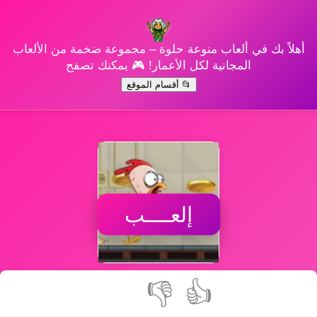
أهلاً بك في ألعاب منوعة حلوة – مجموعة ضخمة من الألعاب
المجانية لكل الأعمار! 🎮 يمكنك تصفح
📂 أقسام الموقع
إلعــــب
👎
👍