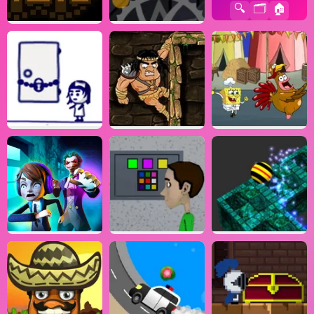
🔍
🗂️
🏠