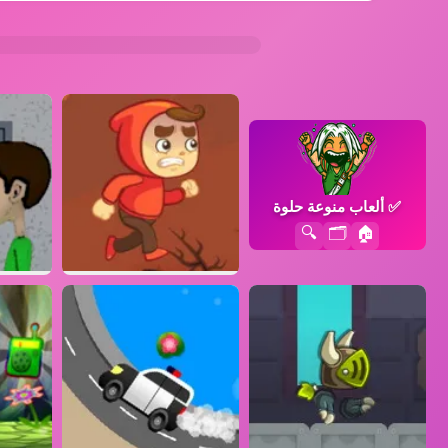
✅
ألعاب منوعة حلوة
🔍
🗂️
🏠