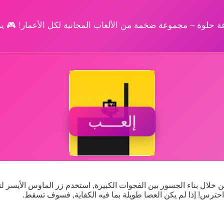
وعة حلوة – مجموعة ضخمة من الألعاب المجانية لكل الأعمار! 🎮 
إلعــــب
 خلال بناء الجسور بين الفجوات الكبيرة, استخدم زر الماوس الأيسر لت
حترس! إذا لم يكن العصا طويلة بما فيه الكفاية, فسوف تسقط.