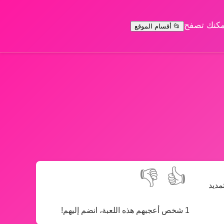
يمكنك تصفح
📂 أقسام الموقع
👎
👍
مديد
1 شخص أعجبهم هذه اللعبة، انضم إليهم!