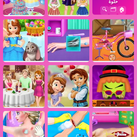
حلوة
🔍
🗂️
🏠