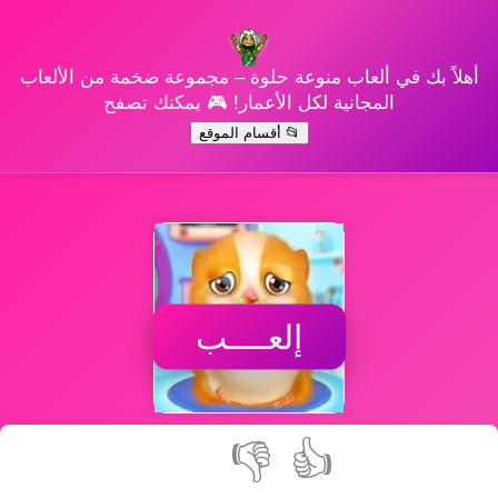
أهلاً بك في ألعاب منوعة حلوة – مجموعة ضخمة من الألعاب
المجانية لكل الأعمار! 🎮 يمكنك تصفح
📂 أقسام الموقع
إلعــــب
👎
👍