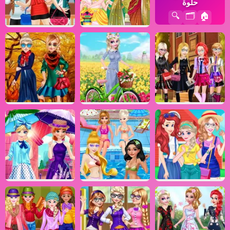
حلوة
🔍
🗂️
🏠