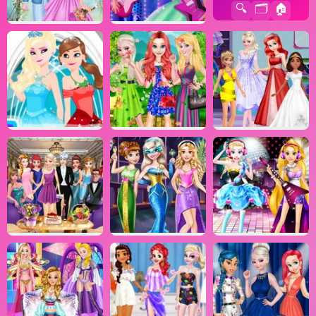
🔍
🗂️
🏠