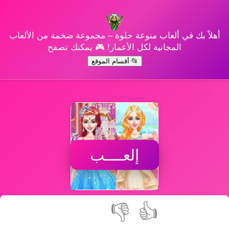
أهلاً بك في ألعاب منوعة حلوة – مجموعة ضخمة من الألعاب
المجانية لكل الأعمار! 🎮 يمكنك تصفح
📂 أقسام الموقع
إلعــــب
👎
👍