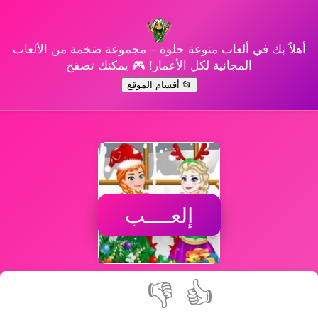
أهلاً بك في ألعاب منوعة حلوة – مجموعة ضخمة من الألعاب
المجانية لكل الأعمار! 🎮 يمكنك تصفح
📂 أقسام الموقع
إلعــــب
👎
👍