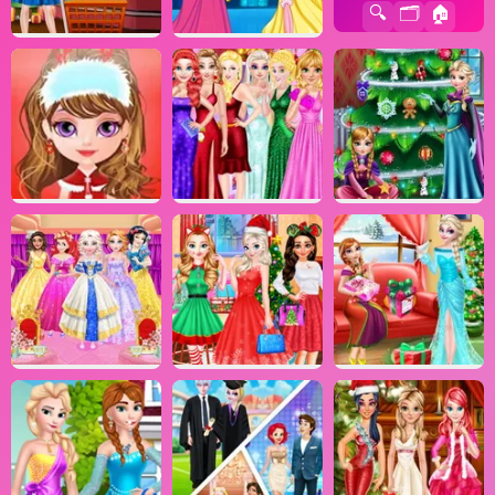
🔍
🗂️
🏠