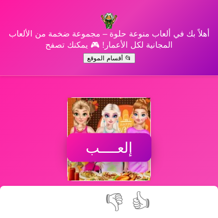
أهلاً بك في ألعاب منوعة حلوة – مجموعة ضخمة من الألعاب
المجانية لكل الأعمار! 🎮 يمكنك تصفح
📂 أقسام الموقع
إلعــــب
👎
👍