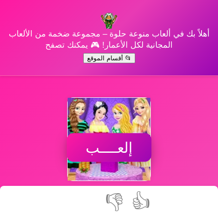
أهلاً بك في ألعاب منوعة حلوة – مجموعة ضخمة من الألعاب
المجانية لكل الأعمار! 🎮 يمكنك تصفح
📂 أقسام الموقع
إلعــــب
👎
👍