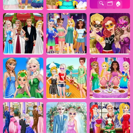
🔍
🗂️
🏠