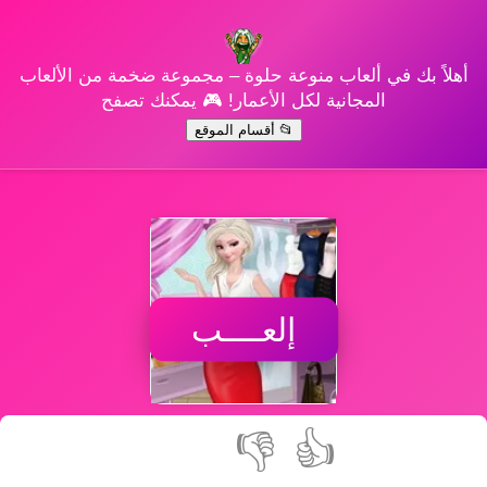
أهلاً بك في ألعاب منوعة حلوة – مجموعة ضخمة من الألعاب
المجانية لكل الأعمار! 🎮 يمكنك تصفح
📂 أقسام الموقع
إلعــــب
👎
👍