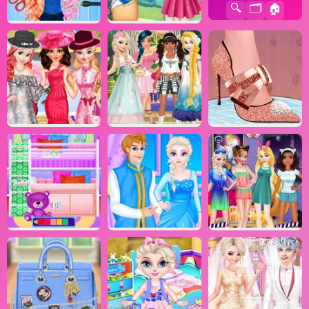
🔍
🗂️
🏠