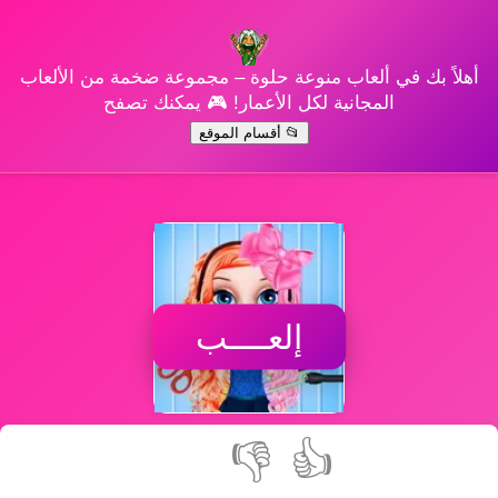
أهلاً بك في ألعاب منوعة حلوة – مجموعة ضخمة من الألعاب
المجانية لكل الأعمار! 🎮 يمكنك تصفح
📂 أقسام الموقع
إلعــــب
👎
👍