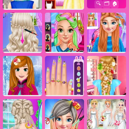
🔍
🗂️
🏠