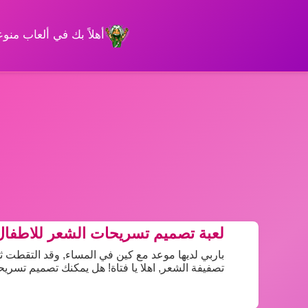
أهلاً بك في ألعاب من
لعبة تصميم تسريحات الشعر للاطفال
باربي لديها موعد مع كين في المساء, وقد التقطت ثوب
تصفيفة الشعر, اهلا يا فتاة! هل يمكنك تصميم تسريحة