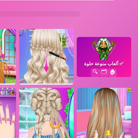
✅
ألعاب منوعة حلوة
🔍
🗂️
🏠