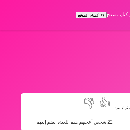
يمكنك تصفح
📂 أقسام الموقع
👎
👍
 نوع من
22 شخص أعجبهم هذه اللعبة، انضم إليهم!