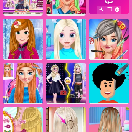
حلوة
🔍
🗂️
🏠