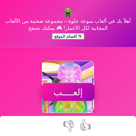
أهلاً بك في ألعاب منوعة حلوة – مجموعة ضخمة من الألعاب
المجانية لكل الأعمار! 🎮 يمكنك تصفح
📂 أقسام الموقع
إلعــــب
👎
👍