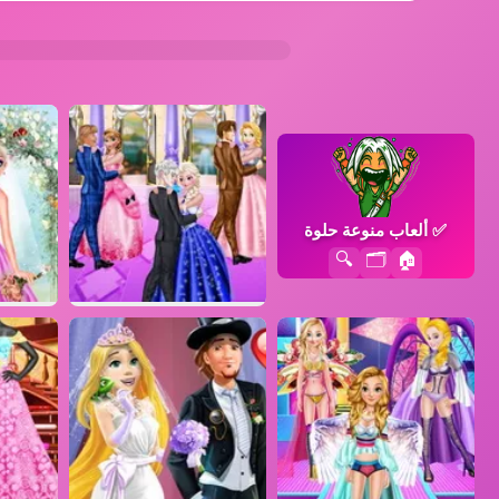
✅
ألعاب منوعة حلوة
🔍
🗂️
🏠