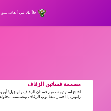
أهلاً بك في ألعاب من
مصممة فساتين الزفاف
افتتح استوديو تصميم فستان الزفاف رابونزيل! أورورا
رابونزيل! اختيار نمط ثوب الزفاف وتصميمه, محاول