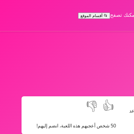
يمكنك تصفح
📂 أقسام الموقع
👎
👍
عد
50 شخص أعجبهم هذه اللعبة، انضم إليهم!