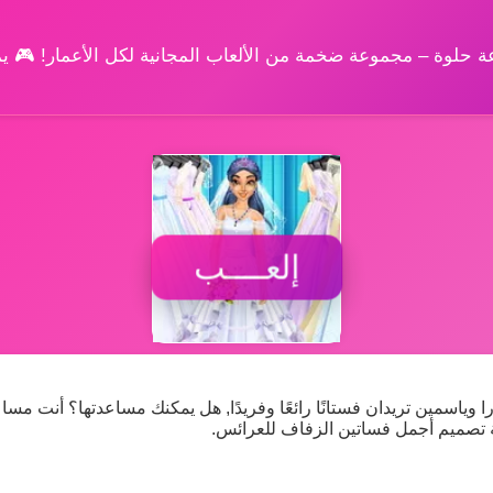
وعة حلوة – مجموعة ضخمة من الألعاب المجانية لكل الأعمار! 🎮 
إلعــــب
 وياسمين تريدان فستانًا رائعًا وفريدًا, هل يمكنك مساعدتها؟ أنت مسا
ة تصميم أجمل فساتين الزفاف للعرائس.